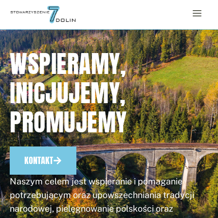
WSPIERAMY,
INICJUJEMY,
PROMUJEMY
KONTAKT
Naszym celem jest wspieranie i pomaganie
potrzebującym oraz upowszechniania tradycji
narodowej, pielęgnowanie polskości oraz