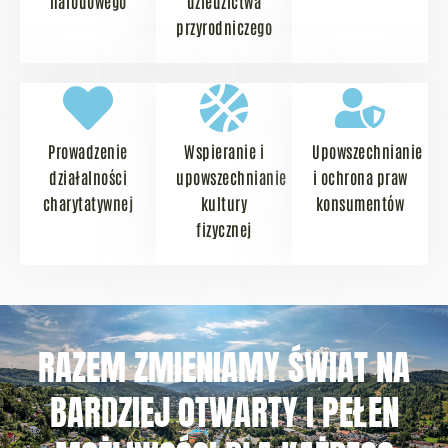
narodowego
dziedzictwa
przyrodniczego
Prowadzenie
Wspieranie i
Upowszechnianie
działalności
upowszechnianie
i ochrona praw
charytatywnej
kultury
konsumentów
fizycznej
RAZEM ZMIENIAMY ŚWIAT NA
BARDZIEJ OTWARTY I PEŁEN