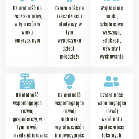
Działalność na
Działalność na
Wspieranie
rzecz seniorów,
rzecz dzieci i
nauki,
w tym osób w
młodzieży, w
szkolnictwa
wieku
tym
wyższego,
emerytalnym
wypoczynku
edukacji,
dzieci i
oświaty i
młodzieży
wychowania
Działalność
Działalność
Działalność
wspomagająca
wspomagająca
wspomagająca
rozwój
rozwój
rozwój
gospodarczy, w
techniki,
wspólnot i
tym rozwój
wynalazczość i
społeczności
przedsiębiorczości
innowacyjność
lokalnych