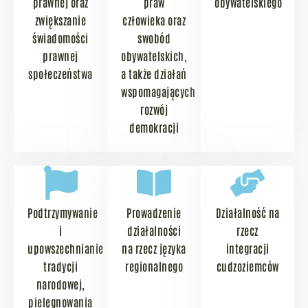
prawnej oraz
praw
obywatelskiego
zwiększanie
człowieka oraz
świadomości
swobód
prawnej
obywatelskich,
społeczeństwa
a także działań
wspomagających
rozwój
demokracji
Podtrzymywanie
Prowadzenie
Działalność na
i
działalności
rzecz
upowszechnianie
na rzecz języka
integracji
tradycji
regionalnego
cudzoziemców
narodowej,
pielęgnowania