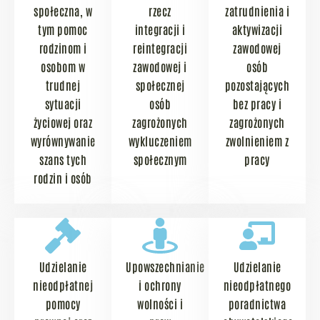
społeczna, w
rzecz
zatrudnienia i
tym pomoc
integracji i
aktywizacji
rodzinom i
reintegracji
zawodowej
osobom w
zawodowej i
osób
trudnej
społecznej
pozostających
sytuacji
osób
bez pracy i
życiowej oraz
zagrożonych
zagrożonych
wyrównywanie
wykluczeniem
zwolnieniem z
szans tych
społecznym
pracy
rodzin i osób
Udzielanie
Upowszechnianie
Udzielanie
nieodpłatnej
i ochrony
nieodpłatnego
pomocy
wolności i
poradnictwa